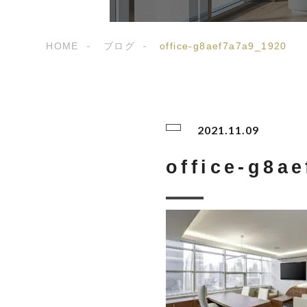
HOME
ブログ
office-g8aef7a7a9_1920
2021.11.09
office-g8a