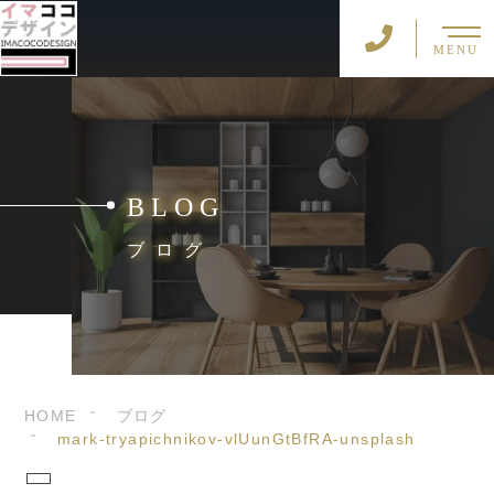
MENU
BLOG
ブログ
HOME
ブログ
mark-tryapichnikov-vlUunGtBfRA-unsplash