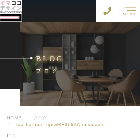
MENU
BLOG
ブログ
HOME
ブログ
toa-heftiba-HqnwMF8E92A-unsplash